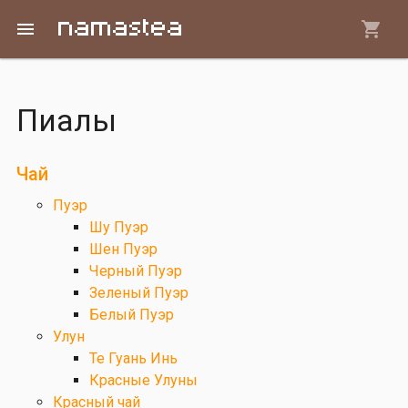
Перейти к основному содержанию
menu
Пиалы
Вы здесь
Чай
Пуэр
Шу Пуэр
Шен Пуэр
Черный Пуэр
Зеленый Пуэр
Белый Пуэр
Улун
Те Гуань Инь
Красные Улуны
Красный чай