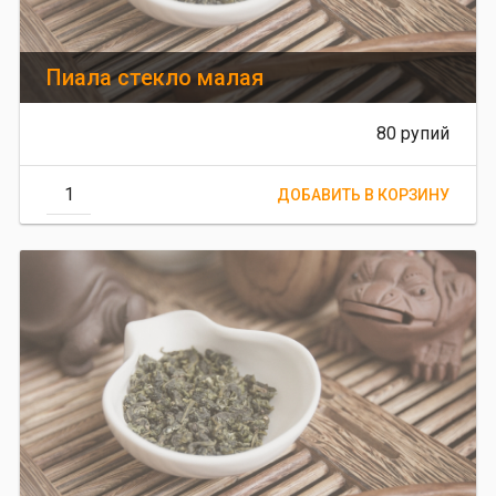
Пиала стекло малая
80 рупий