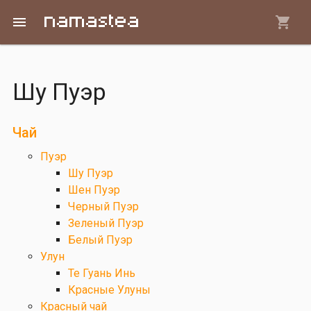
Перейти к основному содержанию
menu
Шу Пуэр
Вы здесь
Чай
Пуэр
Шу Пуэр
Шен Пуэр
Черный Пуэр
Зеленый Пуэр
Белый Пуэр
Улун
Те Гуань Инь
Красные Улуны
Красный чай