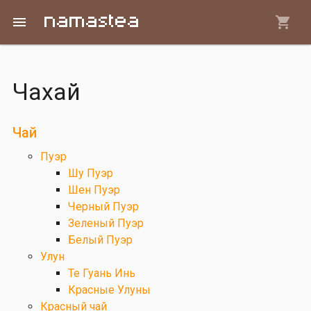
Перейти к основному содержанию
menu
Чахай
Вы здесь
Чай
Пуэр
Шу Пуэр
Шен Пуэр
Черный Пуэр
Зеленый Пуэр
Белый Пуэр
Улун
Те Гуань Инь
Красные Улуны
Красный чай