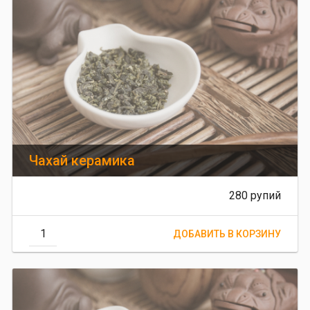
Чахай керамика
280 рупий