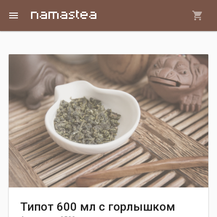
Перейти к основному содержанию
menu
Вы здесь
Типот 600 мл с горлышком