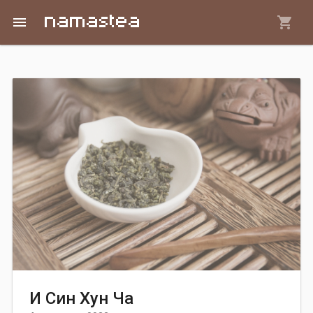
Перейти к основному содержанию
menu
Вы здесь
И Син Хун Ча